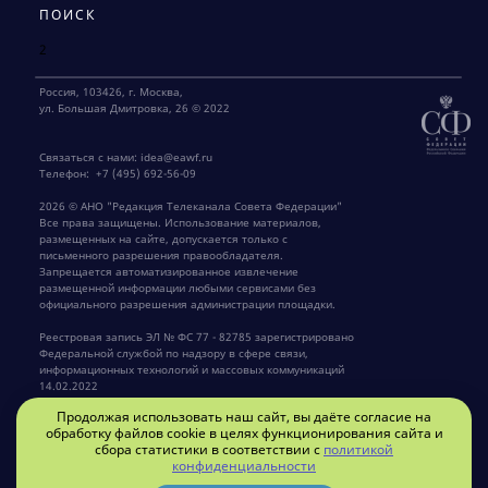
ПОИСК
2
Россия, 103426, г. Москва,
ул. Большая Дмитровка, 26 © 2022
Связаться с нами:
idea@eawf.ru
Телефон:
+7 (495) 692-56-09
2026 © АНО "Редакция Телеканала Совета Федерации"
Все права защищены. Использование материалов,
размещенных на сайте, допускается только с
письменного разрешения правообладателя.
Запрещается автоматизированное извлечение
размещенной информации любыми сервисами без
официального разрешения администрации площадки.
Реестровая запись ЭЛ № ФС 77 - 82785 зарегистрировано
Федеральной службой по надзору в сфере связи,
информационных технологий и массовых коммуникаций
ПРИСОЕДИНЯЙТЕСЬ К НАМ
14.02.2022
Продолжая использовать наш сайт, вы даёте согласие на
Главный редактор Крылов Г.В.
обработку файлов cookie в целях функционирования сайта и
сбора статистики в соответствии с
политикой
конфиденциальности
Privacy policy