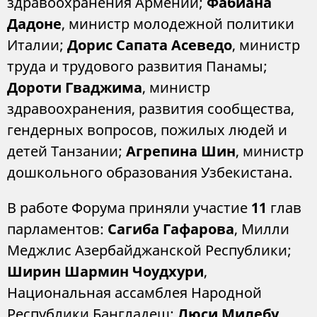
здравоохранения Армении;
Фабиана
Дадоне
, министр молодежной политики
Италии;
Дорис Сапата Асеведо
, министр
труда и трудового развития Панамы;
Дороти Гваджима
, министр
здравоохранения, развития сообщества,
гендерных вопросов, пожилых людей и
детей Танзании;
Агрепина Шин
, министр
дошкольного образования Узбекистана.
В работе Форума приняли участие
11
глав
парламентов:
Сагиба Гафарова
, Милли
Меджлис Азербайджанской Республики;
Ширин Шармин Чоудхури
,
Национальная ассамблея Народной
Республики Бангладеш;
Люси Милебу