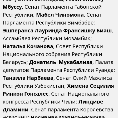
Мбуссу
, Сенат Парламента Габонской
Республики;
Мабел Чиномона
, Сенат
Парламента Республики Зимбабве;
Эшперанса Лауринда Франсишку Биаш
,
Ассамблея Республики Мозамбик;
Наталья Кочанова
, Совет Республики
Национального собрания Республики
Беларусь;
Донатиль Мукабализа
, Палата
депутатов Парламента Республики Руанда;
Танзила Нарбаева
, Сенат Олий Мажлиса
Республики Узбекистан;
Химена Сецилия
Ринкон Гонсалес
, Сенат Национального
конгресса Республики Чили;
Линдиве
Дламини
, Сенат парламента Королевства
Эсватини;
Носививе Маписа-Нкакула
,