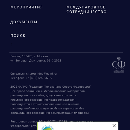
МЕРОПРИЯТИЯ
МЕЖДУНАРОДНОЕ
СОТРУДНИЧЕСТВО
ДОКУМЕНТЫ
ПОИСК
2
Россия, 103426, г. Москва,
ул. Большая Дмитровка, 26 © 2022
Связаться с нами:
idea@eawf.ru
Телефон:
+7 (495) 692-56-09
2026 © АНО "Редакция Телеканала Совета Федерации"
Все права защищены. Использование материалов,
размещенных на сайте, допускается только с
письменного разрешения правообладателя.
Запрещается автоматизированное извлечение
размещенной информации любыми сервисами без
официального разрешения администрации площадки.
Реестровая запись ЭЛ № ФС 77 - 82785 зарегистрировано
Федеральной службой по надзору в сфере связи,