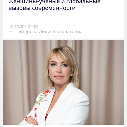
Женщины-ученые и глобальные
вызовы современности
координатор
—
Гумерова Лилия Салаватовна