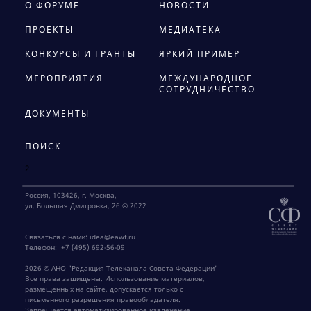
О ФОРУМЕ
НОВОСТИ
ПРОЕКТЫ
МЕДИАТЕКА
КОНКУРСЫ И ГРАНТЫ
ЯРКИЙ ПРИМЕР
МЕРОПРИЯТИЯ
МЕЖДУНАРОДНОЕ
СОТРУДНИЧЕСТВО
ДОКУМЕНТЫ
ПОИСК
2
Россия, 103426, г. Москва,
ул. Большая Дмитровка, 26 © 2022
Связаться с нами:
idea@eawf.ru
Телефон:
+7 (495) 692-56-09
2026 © АНО "Редакция Телеканала Совета Федерации"
Все права защищены. Использование материалов,
размещенных на сайте, допускается только с
письменного разрешения правообладателя.
Запрещается автоматизированное извлечение