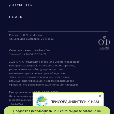
ДОКУМЕНТЫ
ПОИСК
2
Россия, 103426, г. Москва,
ул. Большая Дмитровка, 26 © 2022
Связаться с нами:
idea@eawf.ru
Телефон:
+7 (495) 692-56-09
2026 © АНО "Редакция Телеканала Совета Федерации"
Все права защищены. Использование материалов,
размещенных на сайте, допускается только с
письменного разрешения правообладателя.
Запрещается автоматизированное извлечение
размещенной информации любыми сервисами без
официального разрешения администрации площадки.
Реестровая запись ЭЛ № ФС 77 - 82785 зарегистрировано
Федеральной службой по надзору в сфере связи,
информационных технологий и массовых коммуникаций
ПРИСОЕДИНЯЙТЕСЬ К НАМ
14.02.2022
Продолжая использовать наш сайт, вы даёте согласие на
Главный редактор Крылов Г.В.