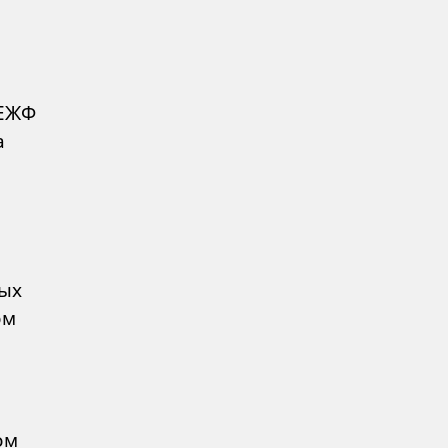
 ЕЖФ
а
ых
ом
ом