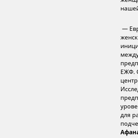
нашей
— Евр
женск
иници
между
предп
ЕЖФ. 
центр
Иссле
предп
урове
для р
подче
Афан