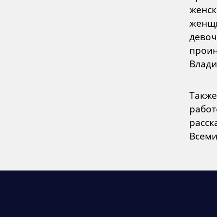
женск
женщи
девоч
проин
Влади
Также
работ
расск
Всеми