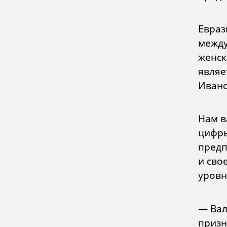
Евраз
между
женск
являе
Ивано
Нам в
цифры
предп
и сво
уровн
— Вал
призн