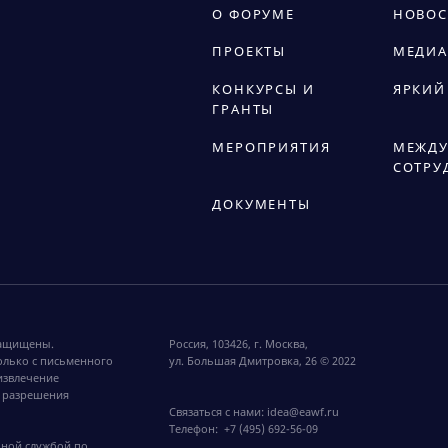
О ФОРУМЕ
НОВОС
ПРОЕКТЫ
МЕДИА
КОНКУРСЫ И
ЯРКИЙ
ГРАНТЫ
МЕРОПРИЯТИЯ
МЕЖДУ
СОТРУ
ДОКУМЕНТЫ
защищены.
Россия, 103426, г. Москва,
олько с письменного
ул. Большая Дмитровка, 26 © 2022
извлечение
 разрешения
Связаться с нами:
idea@eawf.ru
Телефон:
+7 (495) 692-56-09
ьной службой по