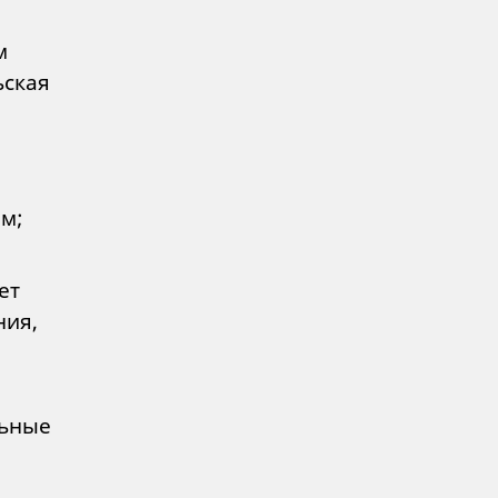
м
ьская
м;
ет
ния,
льные