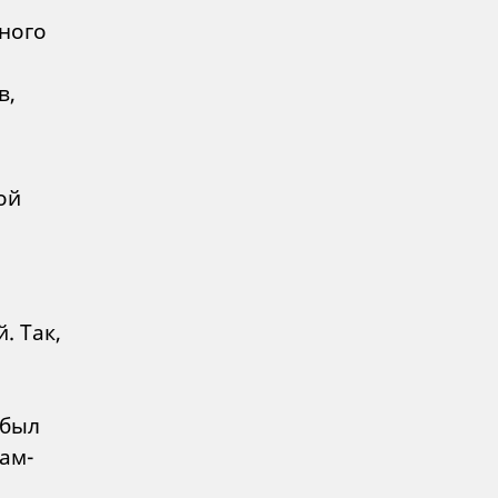
ного
в,
ой
. Так,
 был
ам-