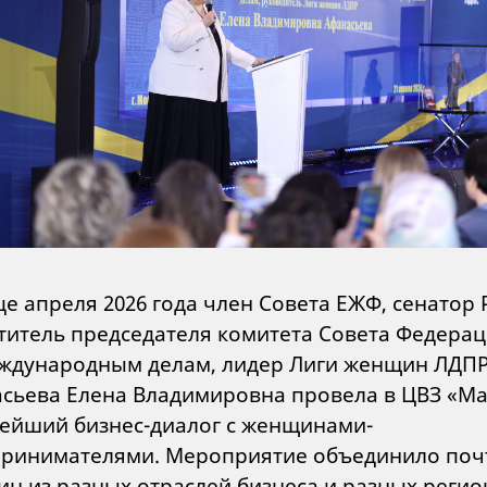
це апреля 2026 года член Совета ЕЖФ, сенатор 
титель председателя комитета Совета Федера
ждународным делам, лидер Лиги женщин ЛДП
сьева Елена Владимировна провела в ЦВЗ «М
ейший бизнес-диалог с женщинами-
ринимателями. Мероприятие объединило почт
н из разных отраслей бизнеса и разных регио