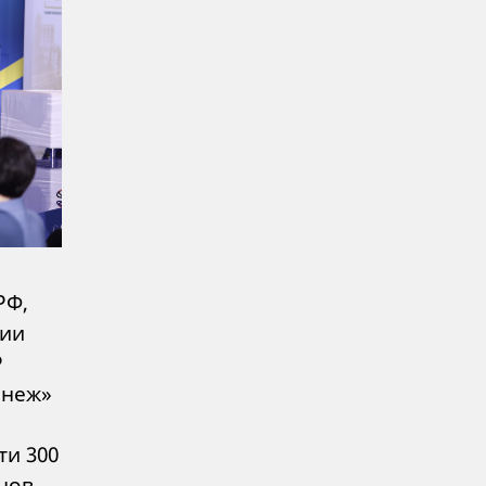
РФ,
ции
Р
анеж»
и 300
нов