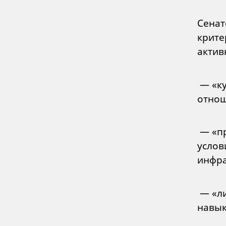
Сенат
крите
актив
— «ку
отнош
— «пр
услов
инфра
— «ли
навык