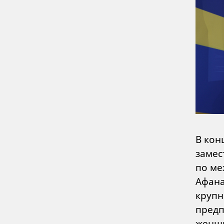
В кон
замес
по ме
Афана
крупн
предп
женщи