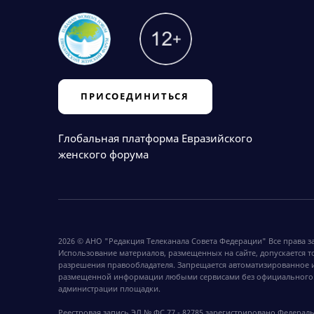
ПРИСОЕДИНИТЬСЯ
Глобальная платформа Евразийского
женского форума
2026 © АНО "Редакция Телеканала Совета Федерации" Все права 
Использование материалов, размещенных на сайте, допускается т
разрешения правообладателя. Запрещается автоматизированное 
размещенной информации любыми сервисами без официального
администрации площадки.
Реестровая запись ЭЛ № ФС 77 - 82785 зарегистрировано Федерал