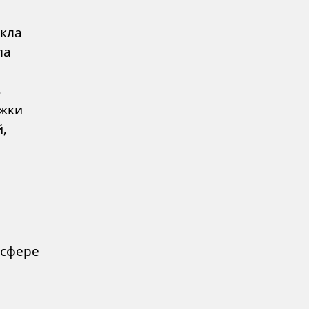
екла
ла
ь
жки
,
 сфере