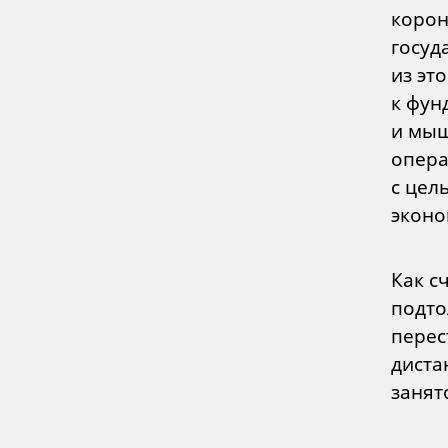
корон
госуд
из эт
к фун
и мыш
опера
с цел
эконо
Как с
подто
перес
диста
занят