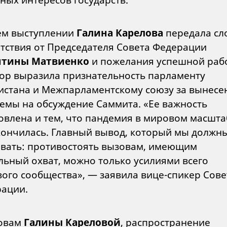
ем выступлении
Галина Карелова
передала сл
тствия от Председателя Совета Федерации
нтины Матвиенко
и пожелания успешной раб
ор выразила признательность парламенту
истана и Межпарламентскому союзу за вынесе
темы на обсуждение Саммита. «Ее важность
овлена и тем, что пандемия в мировом масшта
кончилась. Главный вывод, который мы должн
вать: противостоять вызовам, имеющим
льный охват, можно только усилиями всего
ого сообщества», — заявила вице-спикер Сове
ации.
ловам
Галины Кареловой
, распространение