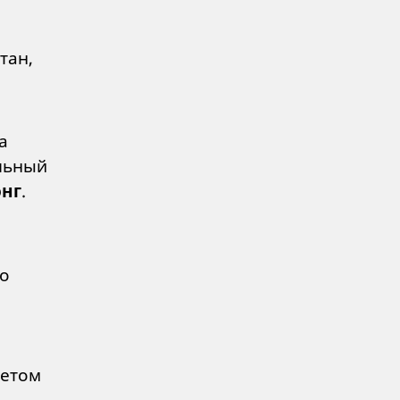
тан,
а
льный
онг
.
го
четом