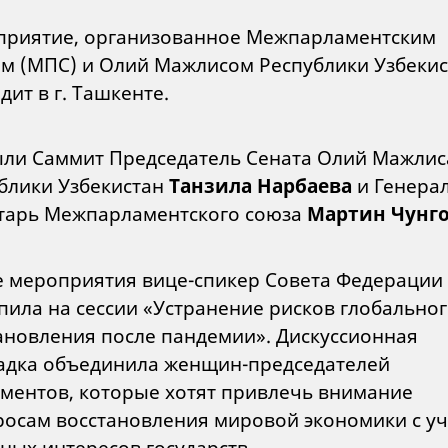
риятие, организованное Межпарламентским
м (МПС) и Олий Мажлисом Республики Узбекис
дит в г. Ташкенте.
ли Саммит Председатель Сената Олий Мажлис
блики Узбекистан
Танзила Нарбаева
и Генера
тарь Межпарламентского союза
Мартин Чунг
е мероприятия вице-спикер Совета Федерации
пила на сессии «Устранение рисков глобально
ановления после пандемии». Дискуссионная
дка объединила женщин-председателей
ментов, которые хотят привлечь внимание
росам восстановления мировой экономики с у
ных интересов государств.