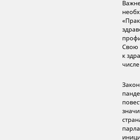
Важне
необх
«Прак
здрав
профи
Свою 
к здр
числе
Закон
панде
повес
значи
стран
парла
иници