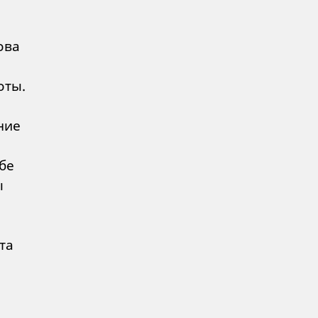
ова
оты.
ние
бе
ы
та