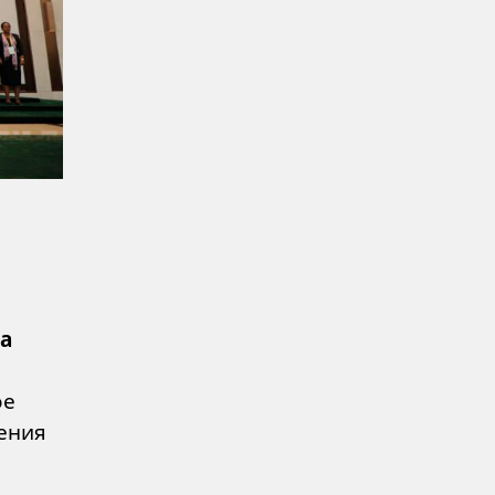
а
ое
ения