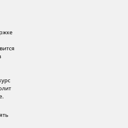
ержке
авится
в
курс
олит
е.
ять