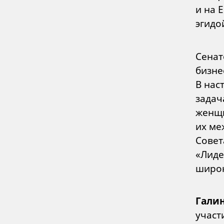
и на 
эгидо
Сенат
бизне
В нас
задач
женщи
их ме
Совет
«Лиде
широк
Галин
участ