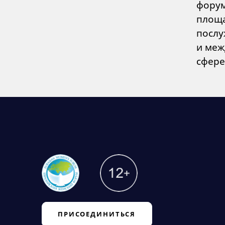
форум
площа
послу
и меж
сфере
ПРИСОЕДИНИТЬСЯ