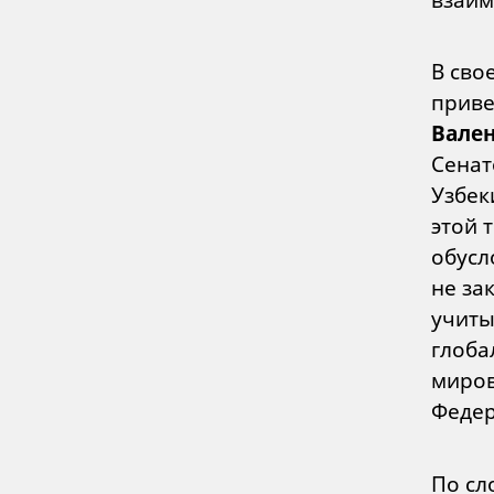
В сво
приве
Вале
Сенат
Узбек
этой 
обусл
не за
учиты
глоба
миров
Федер
По с