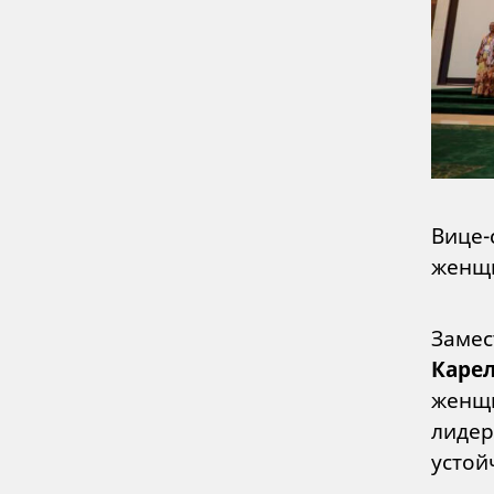
Вице-
женщи
Замес
Каре
женщи
лидер
устой