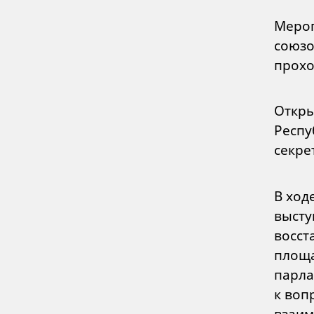
Мероп
союзо
прохо
Откры
Респу
секре
В ход
высту
восст
площа
парла
к воп
взаим