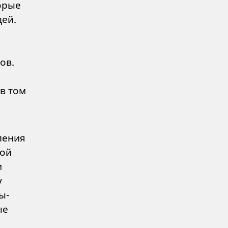
орые
дей.
ов.
в том
ления
ной
и
у
ы-
ые