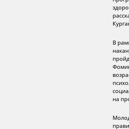
здоро
расск
Курга
В рам
накан
пройд
Фомин
возра
психо
социа
на пр
Молод
прави