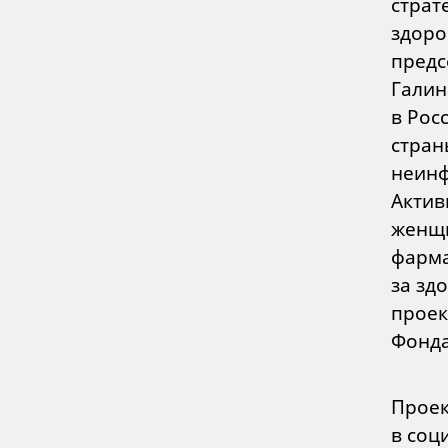
страт
здоро
предс
Галин
в Рос
стран
неинф
Актив
женщи
фарма
за зд
проек
Фонда
Проек
в соц