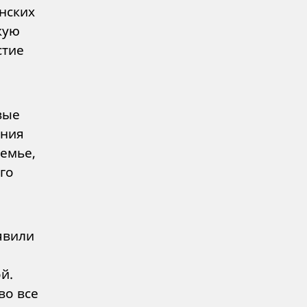
нских
кую
стие
вые
ения
емье,
го
явили
й.
во все