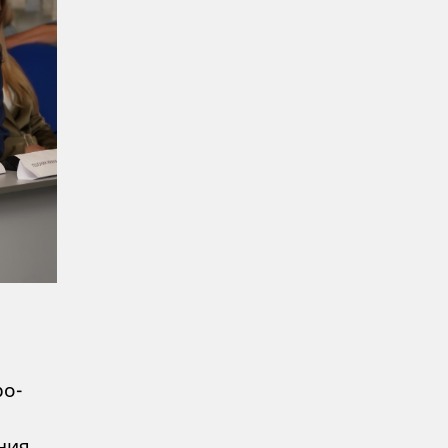
ро-
ния