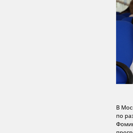
В Мос
по ра
Фомин
прогр