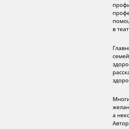
профи
профе
помощ
в теа
Главн
семей
здоро
расск
здоро
Многи
желан
а нек
Автор