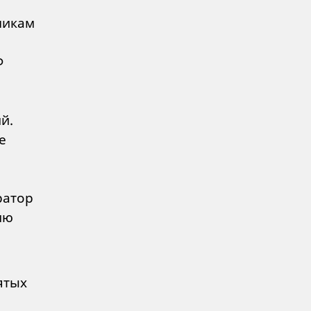
никам
а
Ф
й.
е
ратор
ию
ятых