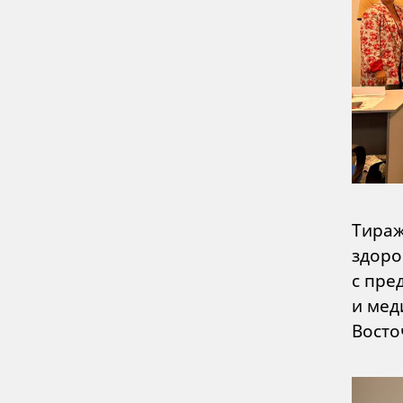
Тираж
здоро
с пре
и мед
Восто