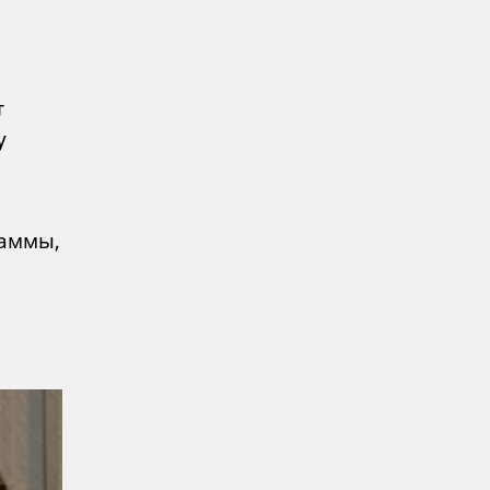
т
у
раммы,