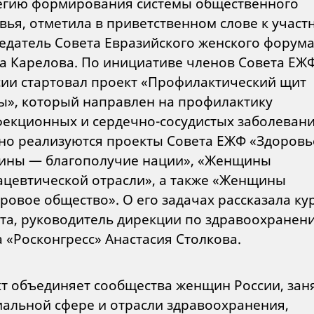
егию формирования системы общественного
вья, отметила в приветственном слове к участ
едатель Совета Евразийского женского форум
а Карелова. По инициативе членов Совета ЕЖ
сии стартовал проект «Профилактический щит
ы», который направлен на профилактику
екционных и сердечно-сосудистых заболевани
но реализуются проекты Совета ЕЖФ «Здоровь
ны — благополучие нации», «Женщины
цевтической отрасли», а также «Женщины
оровое общество». О его задачах рассказала ку
та, руководитель дирекции по здравоохранен
 «Росконгресс» Анастасия Столкова.
т объединяет сообщества женщин России, зан
иальной сфере и отрасли здравоохранения,