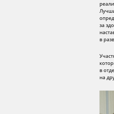
реали
Лучши
опред
за зд
наста
в раз
Участ
котор
в отд
на др