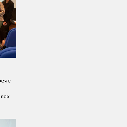
рече
олях