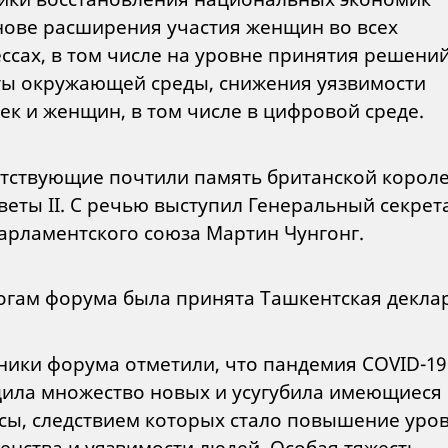
нове расширения участия женщин во всех
ссах, в том числе на уровне принятия решений
ы окружающей среды, снижения уязвимости
ек и женщин, в том числе в цифровой среде.
тствующие почтили память британской корол
веты II. С речью выступил Генеральный секрет
рламентского союза Мартин Чунгонг.
огам форума была принята Ташкентская декла
ники форума отметили, что пандемия COVID-19
ила множество новых и усугубила имеющиеся
сы, следствием которых стало повышение уро
енства и уязвимости людей. Особая тяжесть