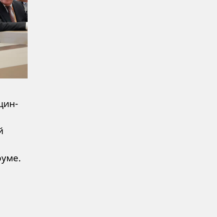
щин-
й
уме.