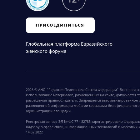
ПРИСОЕДИНИТЬСЯ
Глобальная платформа Евразийского
женского форума
2026 © АНО "Редакция Телеканала Совета Федерации" Все права 
Использование материалов, размещенных на сайте, допускается т
разрешения правообладателя. Запрещается автоматизированное 
размещенной информации любыми сервисами без официального
администрации площадки.
Реестровая запись ЭЛ № ФС 77 - 82785 зарегистрировано Федерал
надзору в сфере связи, информационных технологий и массовых
14.02.2022