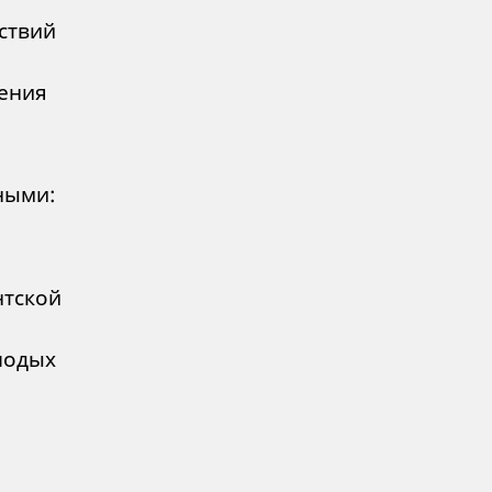
ствий
ения
ными:
нтской
лодых