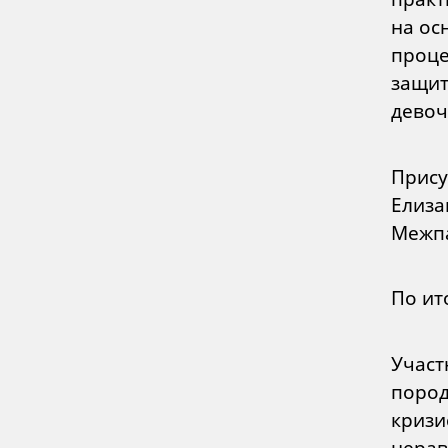
на ос
проце
защит
девоч
Прису
Елиза
Межпа
По ит
Участ
пород
кризи
нерав