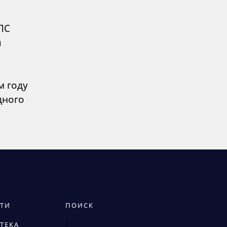
ПС
я
м году
дного
ТИ
ПОИСК
2
ТЕКА