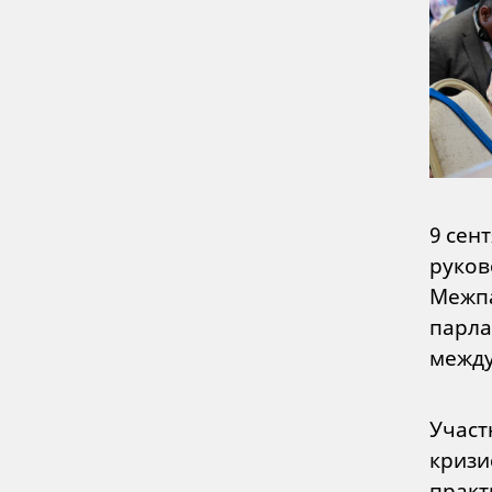
9 сен
руков
Межпа
парла
между
Участ
кризи
практ