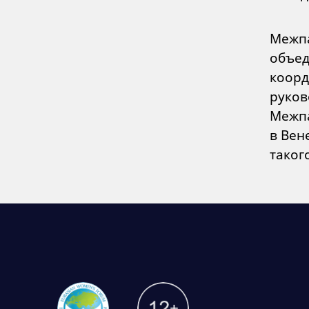
Межпа
объед
коорд
руков
Межпа
в Вен
таког