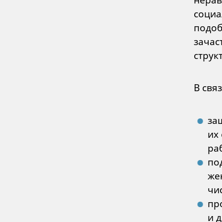
социа
подоб
зачас
струк
В свя
за
их
ра
по
же
чи
пр
и 