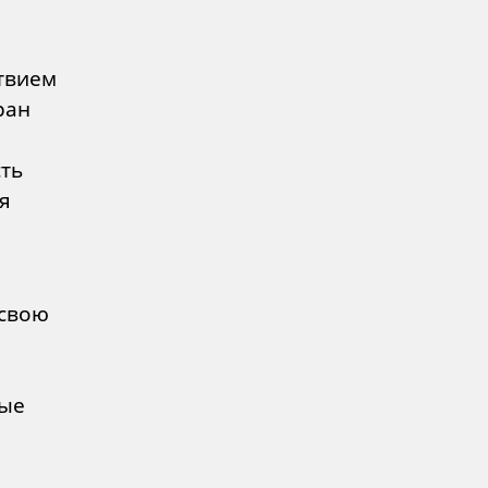
твием
ран
ть
я
 свою
ные