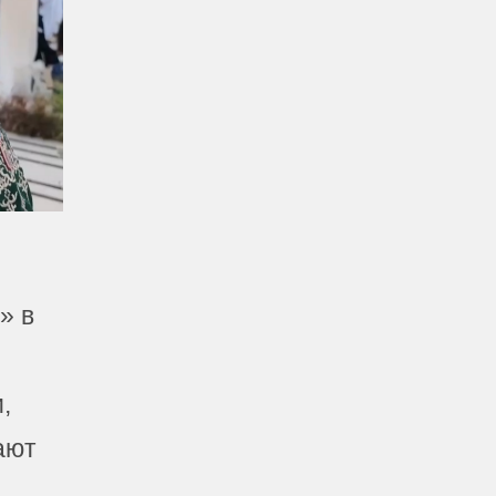
» в
,
ают