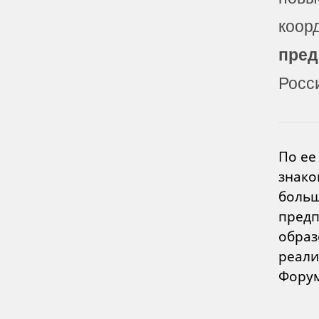
коор
пред
Росс
По ее
знако
больш
предп
образ
реали
Форум