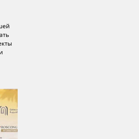
шей
ать
екты
и