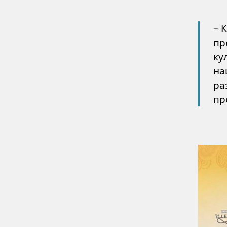
– 
пр
ку
на
ра
пр