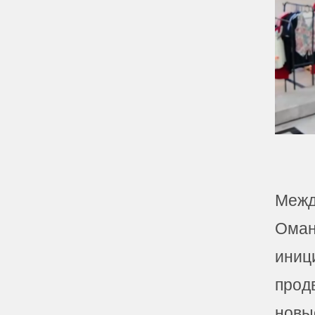
Межд
Омане
иниц
прод
новы