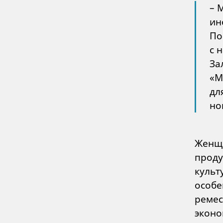
– 
ин
По
с 
За
«М
дл
но
Женщи
проду
культ
особе
ремес
эконо