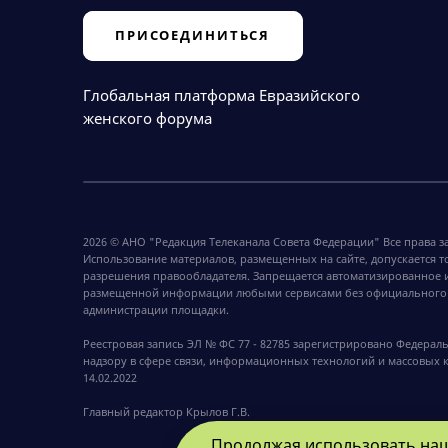
ПРИСОЕДИНИТЬСЯ
Глобальная платформа Евразийского
женского форума
2026 © АНО "Редакция Телеканала Совета Федерации" Все права 
Использование материалов, размещенных на сайте, допускается т
разрешения правообладателя. Запрещается автоматизированное 
размещенной информации любыми сервисами без официального
администрации площадки.
Реестровая запись ЭЛ № ФС 77 - 82785 зарегистрировано Федерал
надзору в сфере связи, информационных технологий и массовых
14.02.2022
Главный редактор Крылов Г.В.
Продолжая использовать наш 