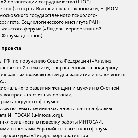
кой организации сотрудничества (ШОС)
ество (эксперты Высшей школы экономики, ВЦИОМ,
Московского государственного психолого-
ерситета, Социологического института РАН)
о женского форума («Лидеры корпоративной
» Форума Доноров)
 проекта
ы РФ (по поручению Совета Федерации) «Анализ
арственной политики, направленных на поддержку
их равных возможностей для развития и включения в
с».
сионального развития женщин и мужчин в Счетной
х контрольно-счетных органах.
в рамках крупных форумов.
рсов по тематике инклюзивности для платформы
а ИНТОСАИ (u-intosai.org).
инклюзивности в повестку работы ИНТОСАИ.
гими проектами Евразийского женского форума
ртнер конкурса «Лидеры корпоративной