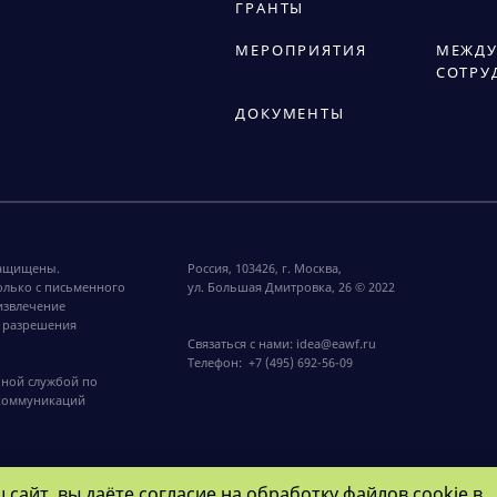
ГРАНТЫ
МЕРОПРИЯТИЯ
МЕЖДУ
СОТРУ
ДОКУМЕНТЫ
защищены.
Россия, 103426, г. Москва,
олько с письменного
ул. Большая Дмитровка, 26 © 2022
извлечение
 разрешения
Связаться с нами:
idea@eawf.ru
Телефон:
+7 (495) 692-56-09
ьной службой по
 коммуникаций
сайт, вы даёте согласие на обработку файлов cookie в