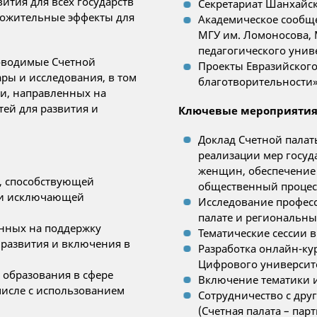
ития для всех государств
Секретариат Шанхайс
оложительные эффекты для
Академическое сообщ
МГУ им. Ломоносова, 
педагогического унив
роводимые Счетной
Проекты Евразийског
ары и исследования, в том
благотворительности
ки, направленных на
ей для развития и
Ключевые мероприятия
Доклад Счетной палат
реализации мер госуд
женщин, обеспечение 
, способствующей
общественный процес
 и исключающей
Исследование профес
палате и региональны
енных на поддержку
Тематические сессии 
 развития и включения в
Разработка онлайн-ку
Цифрового университет
образования в сфере
Включение тематики 
числе с использованием
Сотрудничество с дру
(Счетная палата – па