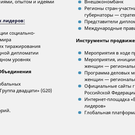
ниями, опытом и идеями
Внешэкономбанк
Регионы стран-участ
губернаторы — страте
 лидеров:
Представители диплом
Международные прави
ции социально-
 мира
Инструменты продвиж
 их тиражирования
одной дипломатии
Мероприятия в ходе п
одном уровнях
Мероприятия, иниции
женщин — региональ
Объединения
Программа деловых м
женщин — региональ
лобальных
Официальные сайты г
руппа двадцати» (G20)
Российской Федерации
Интернет-площадка «
.
лидеров»
орий.
Глобальная платформ