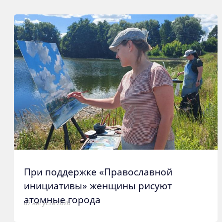
При поддержке «Православной
инициативы» женщины рисуют
атомные города
07 августа 2026